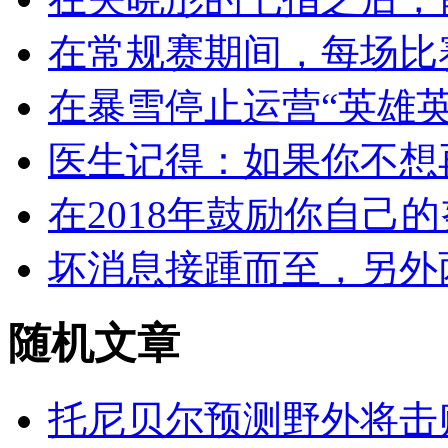
在常规赛期间，每场比
在暴雪停止运营“英雄
医生记得：如果你不想
在2018年鼓励你自己
坏消息接踵而至，另外
随机文章
托尼贝尔预测野外将击