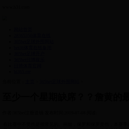
www.b31.com
网站首页
28365356体育在线
365bet足球外围网站
bet36体育在线备用
365bet足球开户
365bet日博娱乐
日博体育官网
bt365.me
当前位置：
主页
>
365bet足球外围网站
>
至少一个星期缺席？？詹黄的
作者:365bet注册送钱 发布时间:2019-07-08 阅读:
在比赛中不受伤是很常见的。例如，保罗和保罗受伤，本赛季