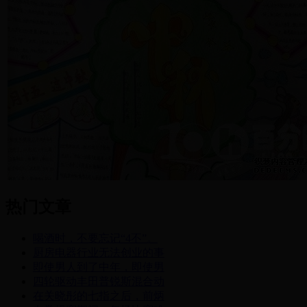
热门文章
喝酒时，不要忘记“4不”。
厨房电器行业无法创业的事
即使男人到了中年，即使男
四轮驱动丰田普锐斯混合动
在关晓彤的七指之后，前炳