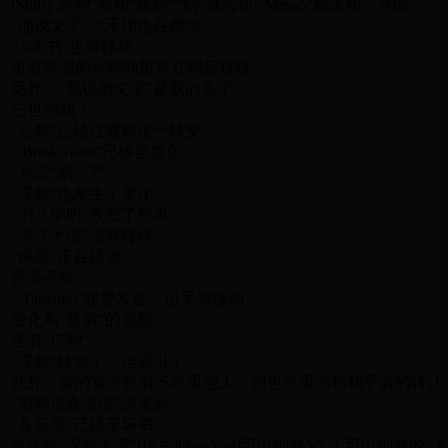
[Shift]“唐韵”死切“集韵”“韵”喻志切“ Masao”杨志切，音匜。
“他说文字，”禾翔也在感动。
“ 6本书”也将移动。
所有类型的水稻幼苗将在稍后转移。
另外，“我说的文字”是我的名字。
它也感动了。
“云辉”已经过渡到这一转变。
“ Book Toast”已移至首尔。
“光云”易，严。
“浮标”也发生了变化。
“书？毕明”改变了世界。
“李？大传”没有转移。
“稀疏”正在移动。
言语不散。
“ Tamamo”想要发送，但手脚移动。
变化和“贫穷”的震颤。
还有“广韵”。
“浮标”移动了，但退出了。
此外，曹的官方政府不尊重他人，但也尊重书籍和手表的转让
“前韩庚森洪传”洪未病。
“备忘录”已移至坏书。
发送给“汉韩关宇”[I][古][Tan Yun]可以削减5个人可以削减的“ Ji Y