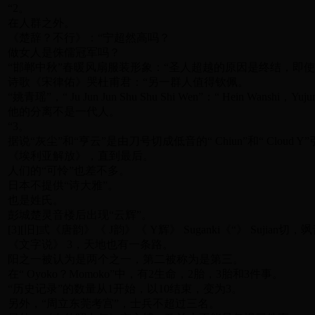
“2。
在人群之外。
《楚辞？不行》：“宁超然高吗？
做女人是侏儒冠军吗？
“邯郸中秋”春暖风扇服装形象：“圣人超越的原因是终结，即使
诗歌《宋律佑》哭杜甫君：“另一群人值得钦佩。
“姚青瑶”，“ Ju Jun Jun Shu Shu Shi Wen”：“ Hein Wanshi，Yuju
他的分离不是一代人。
“3。
据说“灰尘”和“亨云”是由刀号切成低音的“ Chiun”和“ Cloud Y
《埃利亚解放》，直到最后。
人们的“可怜”也差不多。
日本不提供“诗大雅”。
也是姓氏。
彭城楚灵音楼后出现“云辉”。
[3][旧]弎《唐韵》《 J韵》《 Y辉》 Suganki《“》 Sujian切，
《文字说》 3，天地也有一条路。
阳之一被认为是两个之一，第二被称为是第三。
在“ Oyoko？Momoko”中，有2生命，2胎，3胎和3件事。
“历史记录”的数量从1开始，以10结束，变为3。
另外，“周立东莞考宫”，士兵不超过三名。