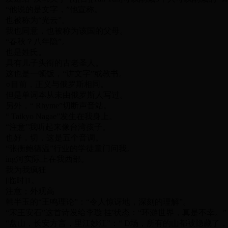
“他说的是文字，”他宣称。
也被称为“光云”。
我也同意，也被称为该国的父母。
“春秋？八年隐”。
也是姓氏。
具有儿子头衔的古老圣人。
这也是一顿饭，“讲文字”或教书。
○目前，正义与俄罗斯相同。
但是单词本从未由俄罗斯人写过。
另外，“ Rhyme”切断声音站。
“ Taikyo Nagae”发生在我身上。
“注意”我听起来像台湾孩子。
也好，切，这是五个音调。
“张衡鲍德温”行业的学徒童门问我。
ing河实际上在我西部。
我为我疯狂
[临时]1。
注意；外观高
韩半玉的“王鸣理论”：“令人惊讶地，深刻的理解”。
“宋王安石”这首诗发给李璇'挂'状态：“环游世界，真是不幸。”
“盘山，长安方言，里江妙江”：“ D场，所有的山都被隐藏了