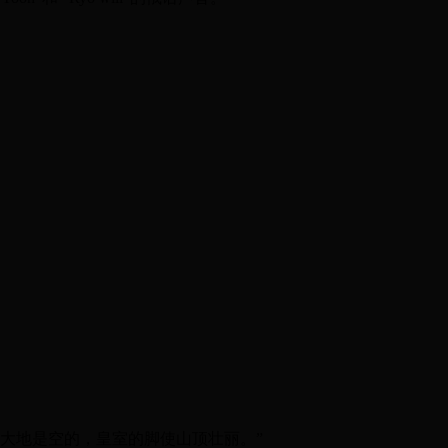
，大地是空的，皇室的脚使山顶壮丽。”