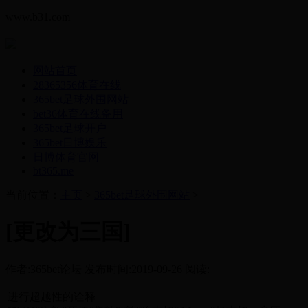
www.b31.com
网站首页
28365356体育在线
365bet足球外围网站
bet36体育在线备用
365bet足球开户
365bet日博娱乐
日博体育官网
bt365.me
当前位置：
主页
>
365bet足球外围网站
>
[更改为三国]
作者:365bet论坛 发布时间:2019-09-26 阅读:
进行超越性的诠释