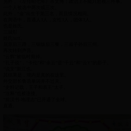
另外，《左传昭七年》市文博：政治上不能只忽视三件事。
一个人被选中两次或三次。
此外，“金”出生于第三名，而且情况相同。
在周语中，普通人3人，女性3人，团体3人。
也是姓氏。
三城彰
姓氏huff。
屈原后三蹲，三锅饭后三餐，三叔子孙后三州。
再次转到声音。
“云辉”被临时剪掉。
“孔子说”，“卡伦”和“余云”是“千云”和“云Y”的影子。
“说文”新江也。
其结果是，境内是真的在这里。
外交部长鲁语单词并不过关。
“史料记载，王子和表王”太子。
“注释”也被连接。
“前汉书·地理志”已开通了全球。
直通。