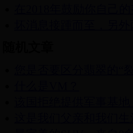
在2018年鼓励你自己
坏消息接踵而至，另外
随机文章
您是否要区分翡翠的“
什么是VM？
该国拒绝提供军事基地
这是我们父亲和我们生