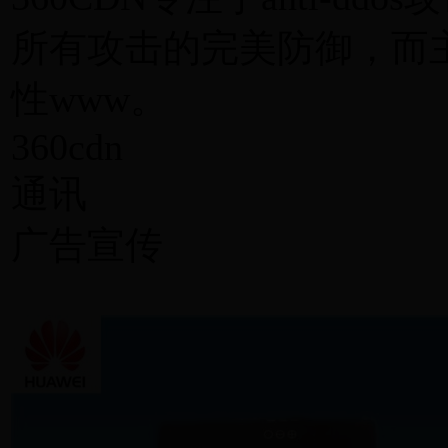
所有攻击的完美防御，而
性www。
360cdn
通讯
广告宣传